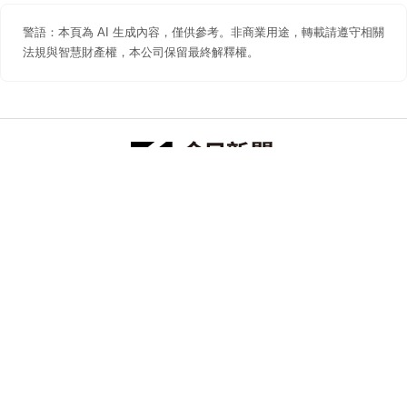
警語：本頁為 AI 生成內容，僅供參考。非商業用途，轉載請遵守相關
法規與智慧財產權，本公司保留最終解釋權。
防詐聲明
著作權聲明
免責聲明
關於我們
隱私權聲明
合作提案
追蹤 NOWNEWS 今日新聞