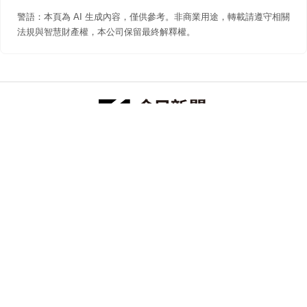
警語：本頁為 AI 生成內容，僅供參考。非商業用途，轉載請遵守相關
法規與智慧財產權，本公司保留最終解釋權。
防詐聲明
著作權聲明
免責聲明
關於我們
隱私權聲明
合作提案
追蹤 NOWNEWS 今日新聞
© 今日傳媒(股)公司版權所有，非經授權，不許轉載本網站內容 ©