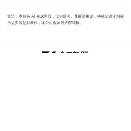
警語：本頁為 AI 生成內容，僅供參考。非商業用途，轉載請遵守相關
法規與智慧財產權，本公司保留最終解釋權。
防詐聲明
著作權聲明
免責聲明
關於我們
隱私權聲明
合作提案
追蹤 NOWNEWS 今日新聞