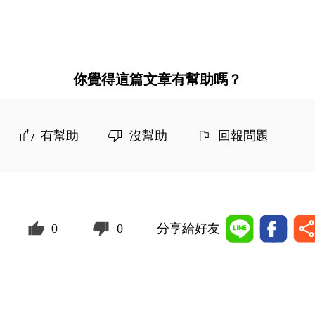
你覺得這篇文章有幫助嗎？
有幫助
沒幫助
回報問題
0
0
分享給好友