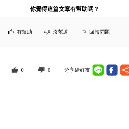
你覺得這篇文章有幫助嗎？
有幫助
沒幫助
回報問題
0
0
分享給好友