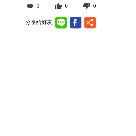
1
0
0
分享給好友