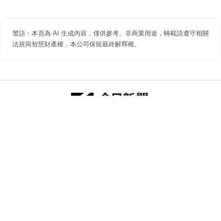
警語：本頁為 AI 生成內容，僅供參考。非商業用途，轉載請遵守相關
法規與智慧財產權，本公司保留最終解釋權。
防詐聲明
著作權聲明
免責聲明
關於我們
隱私權聲明
合作提案
追蹤 NOWNEWS 今日新聞