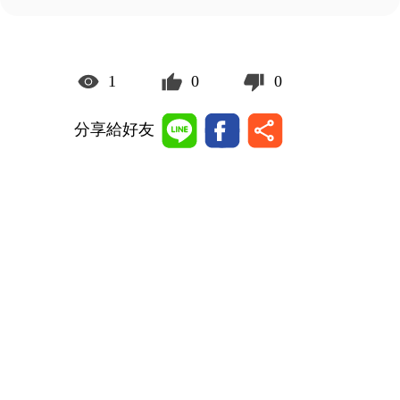
1
0
0
分享給好友