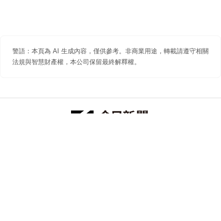
警語：本頁為 AI 生成內容，僅供參考。非商業用途，轉載請遵守相關
法規與智慧財產權，本公司保留最終解釋權。
防詐聲明
著作權聲明
免責聲明
關於我們
隱私權聲明
合作提案
追蹤 NOWNEWS 今日新聞