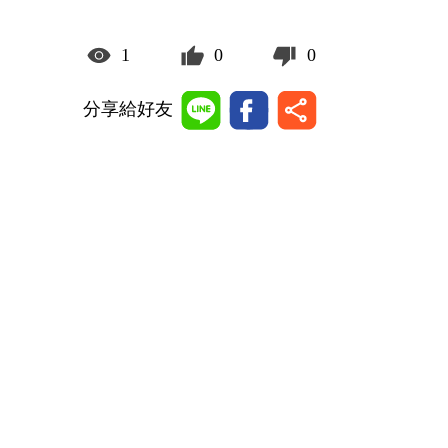
1
0
0
分享給好友