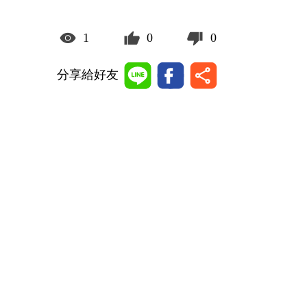
1
0
0
分享給好友