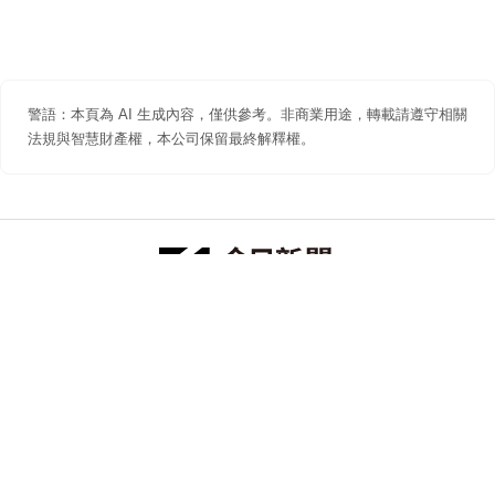
警語：本頁為 AI 生成內容，僅供參考。非商業用途，轉載請遵守相關
法規與智慧財產權，本公司保留最終解釋權。
防詐聲明
著作權聲明
免責聲明
關於我們
隱私權聲明
合作提案
追蹤 NOWNEWS 今日新聞