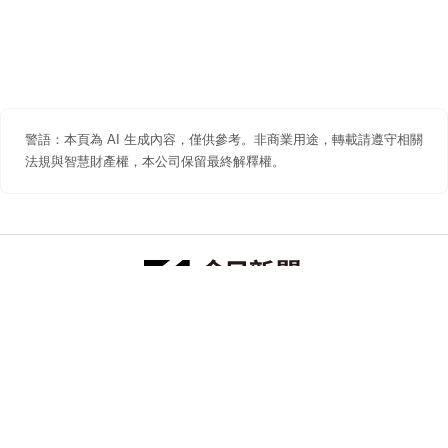
警語：本頁為 AI 生成內容，僅供參考。非商業用途，轉載請遵守相關
法規與智慧財產權，本公司保留最終解釋權。
防詐聲明
著作權聲明
免責聲明
關於我們
隱私權聲明
合作提案
追蹤 NOWNEWS 今日新聞