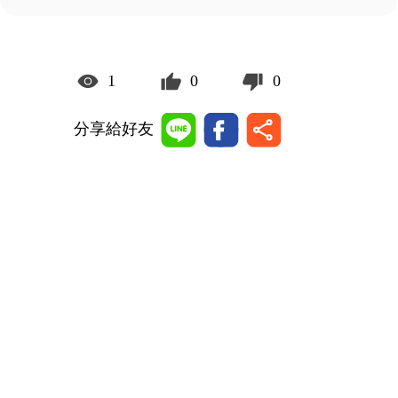
1
0
0
分享給好友