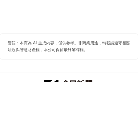
警語：本頁為 AI 生成內容，僅供參考。非商業用途，轉載請遵守相關
法規與智慧財產權，本公司保留最終解釋權。
防詐聲明
著作權聲明
免責聲明
關於我們
隱私權聲明
合作提案
追蹤 NOWNEWS 今日新聞