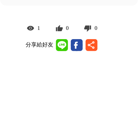
1
0
0
分享給好友