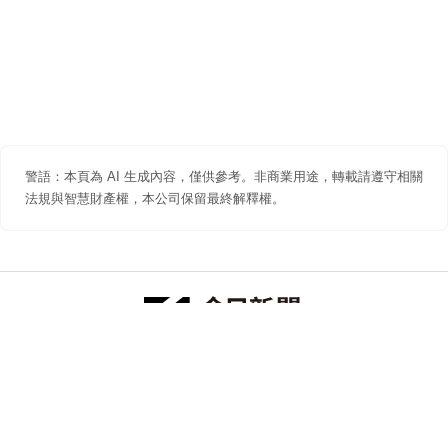
警語：本頁為 AI 生成內容，僅供參考。非商業用途，轉載請遵守相關
法規與智慧財產權，本公司保留最終解釋權。
防詐聲明
著作權聲明
免責聲明
關於我們
隱私權聲明
合作提案
追蹤 NOWNEWS 今日新聞