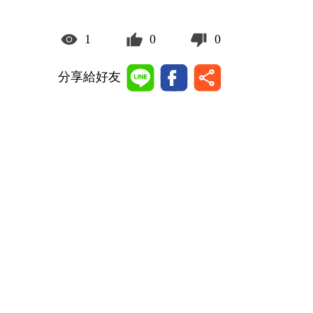
1
0
0
分享給好友