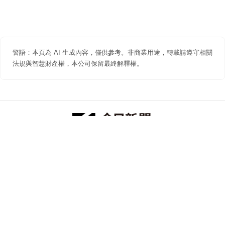
警語：本頁為 AI 生成內容，僅供參考。非商業用途，轉載請遵守相關
法規與智慧財產權，本公司保留最終解釋權。
防詐聲明
著作權聲明
免責聲明
關於我們
隱私權聲明
合作提案
追蹤 NOWNEWS 今日新聞