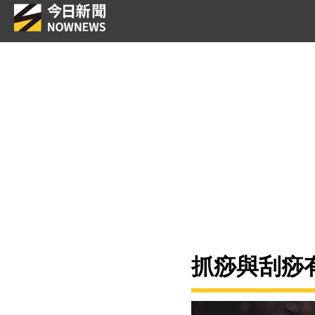
抓痧與刮痧