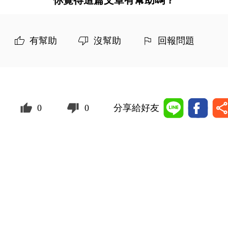
你覺得這篇文章有幫助嗎？
有幫助
沒幫助
回報問題
0
0
分享給好友