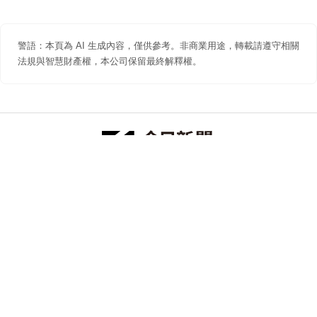
警語：本頁為 AI 生成內容，僅供參考。非商業用途，轉載請遵守相關
法規與智慧財產權，本公司保留最終解釋權。
防詐聲明
著作權聲明
免責聲明
關於我們
隱私權聲明
合作提案
追蹤 NOWNEWS 今日新聞