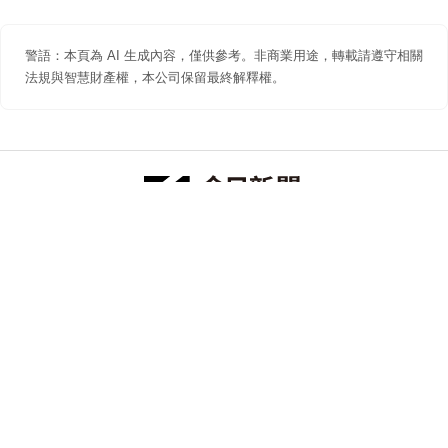
警語：本頁為 AI 生成內容，僅供參考。非商業用途，轉載請遵守相關
法規與智慧財產權，本公司保留最終解釋權。
防詐聲明
著作權聲明
免責聲明
關於我們
隱私權聲明
合作提案
追蹤 NOWNEWS 今日新聞