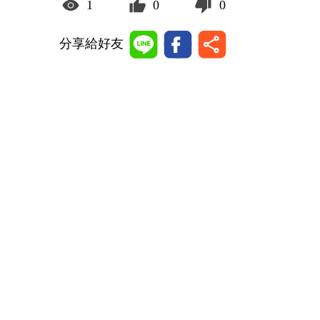
1
0
0
分享給好友