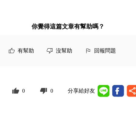
你覺得這篇文章有幫助嗎？
有幫助
沒幫助
回報問題
0
0
分享給好友