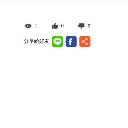
1
0
0
分享給好友