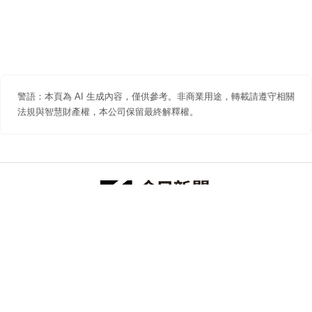
警語：本頁為 AI 生成內容，僅供參考。非商業用途，轉載請遵守相關
法規與智慧財產權，本公司保留最終解釋權。
防詐聲明
著作權聲明
免責聲明
關於我們
隱私權聲明
合作提案
追蹤 NOWNEWS 今日新聞