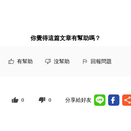
你覺得這篇文章有幫助嗎？
有幫助
沒幫助
回報問題
0
0
分享給好友