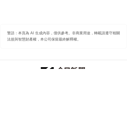
警語：本頁為 AI 生成內容，僅供參考。非商業用途，轉載請遵守相關
法規與智慧財產權，本公司保留最終解釋權。
防詐聲明
著作權聲明
免責聲明
關於我們
隱私權聲明
合作提案
追蹤 NOWNEWS 今日新聞