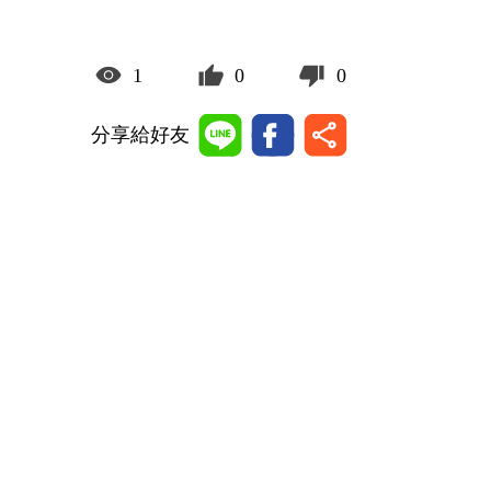
1
0
0
分享給好友