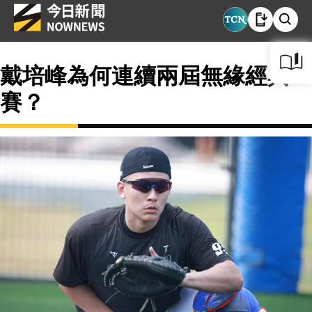
戴培峰為何連續兩屆無緣經典
賽？