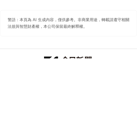
警語：本頁為 AI 生成內容，僅供參考。非商業用途，轉載請遵守相關
法規與智慧財產權，本公司保留最終解釋權。
防詐聲明
著作權聲明
免責聲明
關於我們
隱私權聲明
合作提案
追蹤 NOWNEWS 今日新聞