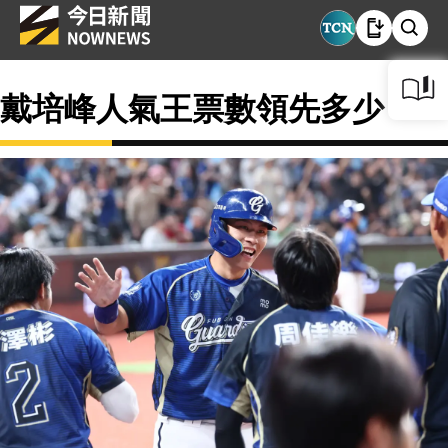
戴培峰人氣王票數領先多少？