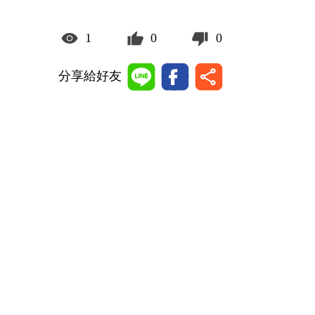
1
0
0
分享給好友