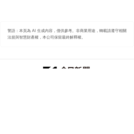
警語：本頁為 AI 生成內容，僅供參考。非商業用途，轉載請遵守相關
法規與智慧財產權，本公司保留最終解釋權。
防詐聲明
著作權聲明
免責聲明
關於我們
隱私權聲明
合作提案
追蹤 NOWNEWS 今日新聞