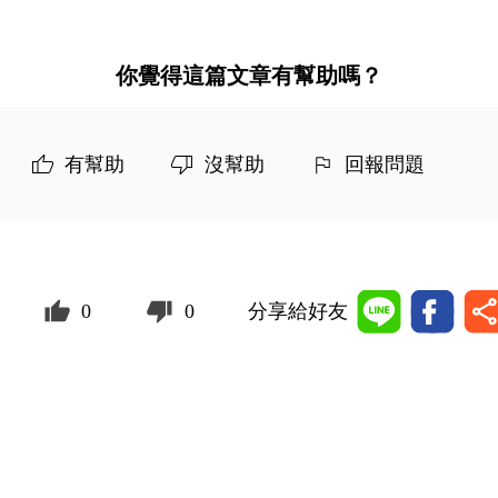
你覺得這篇文章有幫助嗎？
有幫助
沒幫助
回報問題
0
0
分享給好友