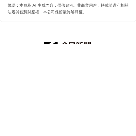
警語：本頁為 AI 生成內容，僅供參考。非商業用途，轉載請遵守相關
法規與智慧財產權，本公司保留最終解釋權。
防詐聲明
著作權聲明
免責聲明
關於我們
隱私權聲明
合作提案
追蹤 NOWNEWS 今日新聞
© 今日傳媒(股)公司版權所有，非經授權，不許轉載本網站內容 ©