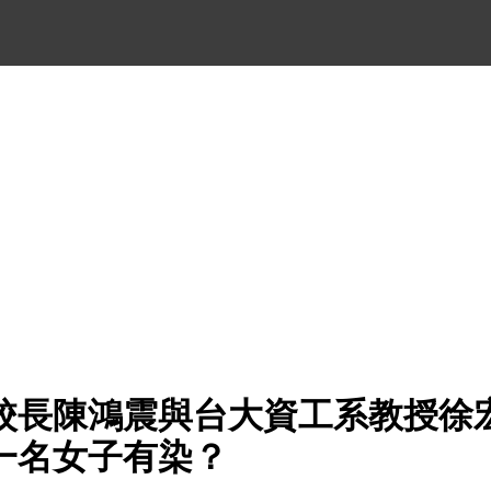
校長陳鴻震與台大資工系教授徐
一名女子有染？