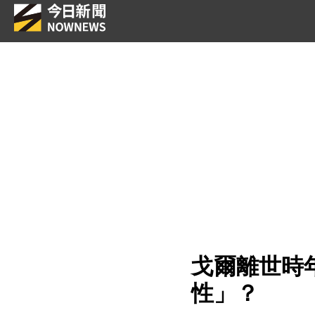
戈爾離世時
性」？