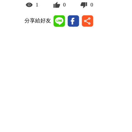
1
0
0
分享給好友