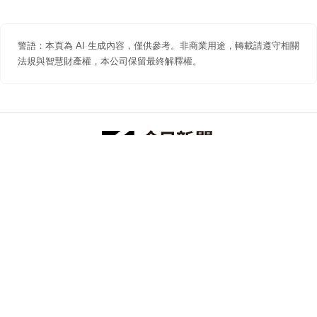
警語：本頁為 AI 生成內容，僅供參考。非商業用途，轉載請遵守相關
法規與智慧財產權，本公司保留最終解釋權。
防詐聲明
著作權聲明
免責聲明
關於我們
隱私權聲明
合作提案
追蹤 NOWNEWS 今日新聞