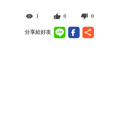
1
0
0
分享給好友