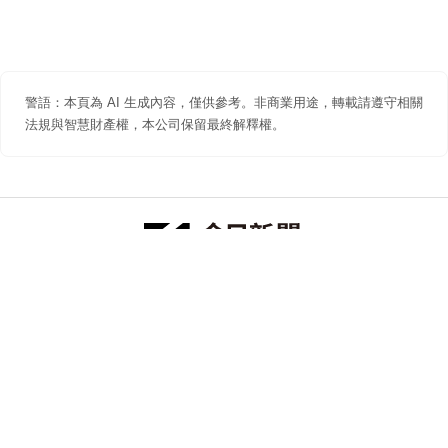
警語：本頁為 AI 生成內容，僅供參考。非商業用途，轉載請遵守相關
法規與智慧財產權，本公司保留最終解釋權。
防詐聲明
著作權聲明
免責聲明
關於我們
隱私權聲明
合作提案
追蹤 NOWNEWS 今日新聞