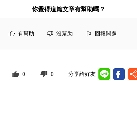
你覺得這篇文章有幫助嗎？
有幫助
沒幫助
回報問題
0
0
分享給好友