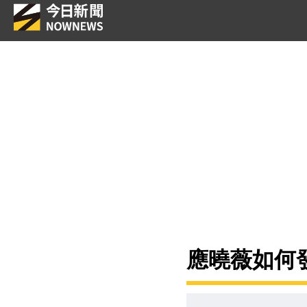
應曉薇如何