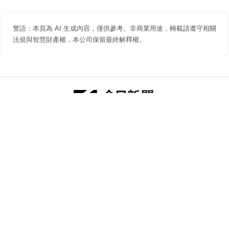
警語：本頁為 AI 生成內容，僅供參考。非商業用途，轉載請遵守相關
法規與智慧財產權，本公司保留最終解釋權。
防詐聲明
著作權聲明
免責聲明
關於我們
隱私權聲明
合作提案
追蹤 NOWNEWS 今日新聞