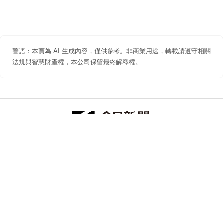
警語：本頁為 AI 生成內容，僅供參考。非商業用途，轉載請遵守相關
法規與智慧財產權，本公司保留最終解釋權。
防詐聲明
著作權聲明
免責聲明
關於我們
隱私權聲明
合作提案
追蹤 NOWNEWS 今日新聞