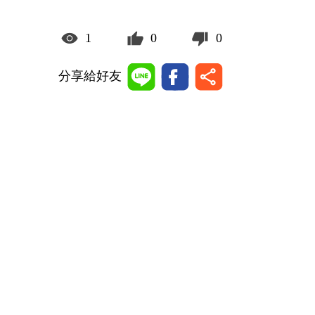
1
0
0
分享給好友