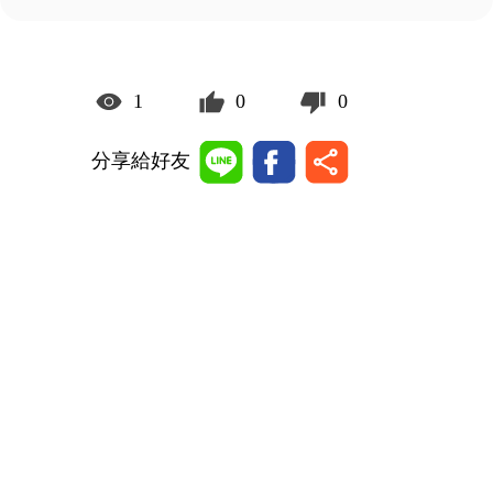
1
0
0
分享給好友