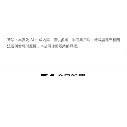
警語：本頁為 AI 生成內容，僅供參考。非商業用途，轉載請遵守相關
法規與智慧財產權，本公司保留最終解釋權。
防詐聲明
著作權聲明
免責聲明
關於我們
隱私權聲明
合作提案
追蹤 NOWNEWS 今日新聞