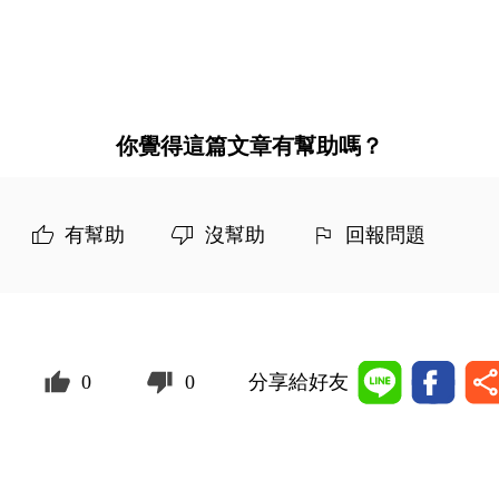
你覺得這篇文章有幫助嗎？
有幫助
沒幫助
回報問題
0
0
分享給好友