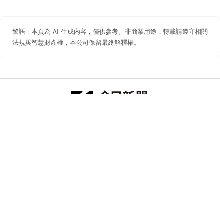
警語：本頁為 AI 生成內容，僅供參考。非商業用途，轉載請遵守相關
法規與智慧財產權，本公司保留最終解釋權。
防詐聲明
著作權聲明
免責聲明
關於我們
隱私權聲明
合作提案
追蹤 NOWNEWS 今日新聞