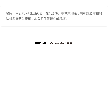
警語：本頁為 AI 生成內容，僅供參考。非商業用途，轉載請遵守相關
法規與智慧財產權，本公司保留最終解釋權。
防詐聲明
著作權聲明
免責聲明
關於我們
隱私權聲明
合作提案
追蹤 NOWNEWS 今日新聞