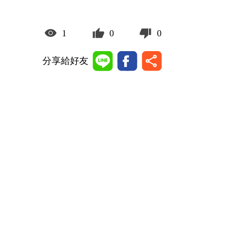
1
0
0
分享給好友