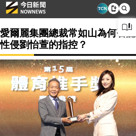
愛爾麗集團總裁常如山為何否認
性侵劉怡萱的指控？