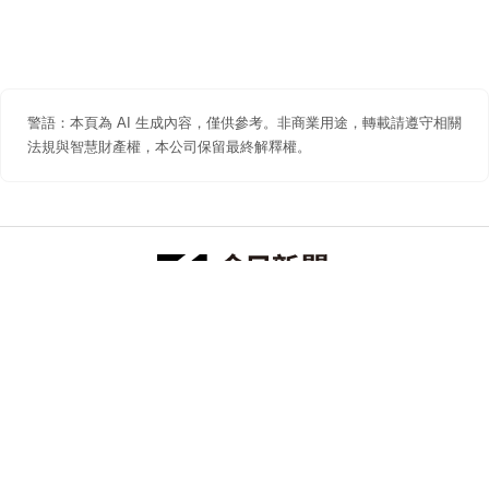
警語：本頁為 AI 生成內容，僅供參考。非商業用途，轉載請遵守相關
法規與智慧財產權，本公司保留最終解釋權。
防詐聲明
著作權聲明
免責聲明
關於我們
隱私權聲明
合作提案
追蹤 NOWNEWS 今日新聞