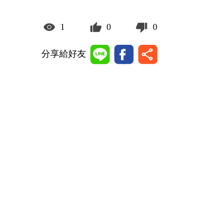
1
0
0
分享給好友