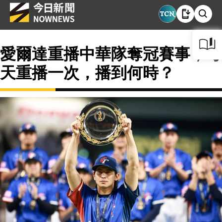
愛爾達重播中華隊奪冠賽事，每
天重播一次，播到何時？