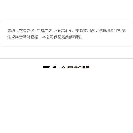
警語：本頁為 AI 生成內容，僅供參考。非商業用途，轉載請遵守相關
法規與智慧財產權，本公司保留最終解釋權。
防詐聲明
著作權聲明
免責聲明
關於我們
隱私權聲明
合作提案
追蹤 NOWNEWS 今日新聞