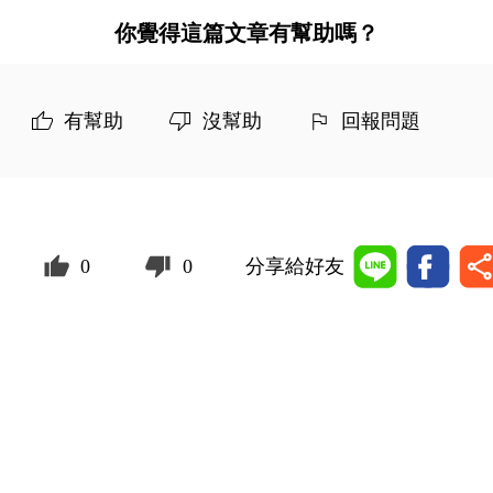
你覺得這篇文章有幫助嗎？
有幫助
沒幫助
回報問題
0
0
分享給好友