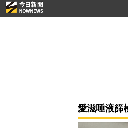
愛滋唾液篩