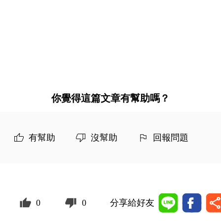
你覺得這篇文章有幫助嗎？
有幫助
沒幫助
回報問題
0
0
分享給好友