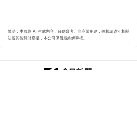
警語：本頁為 AI 生成內容，僅供參考。非商業用途，轉載請遵守相關
法規與智慧財產權，本公司保留最終解釋權。
防詐聲明
著作權聲明
免責聲明
關於我們
隱私權聲明
合作提案
追蹤 NOWNEWS 今日新聞