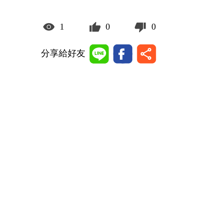
1
0
0
分享給好友