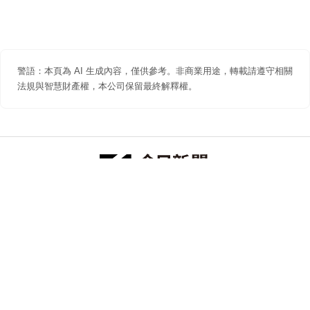
警語：本頁為 AI 生成內容，僅供參考。非商業用途，轉載請遵守相關
法規與智慧財產權，本公司保留最終解釋權。
防詐聲明
著作權聲明
免責聲明
關於我們
隱私權聲明
合作提案
追蹤 NOWNEWS 今日新聞