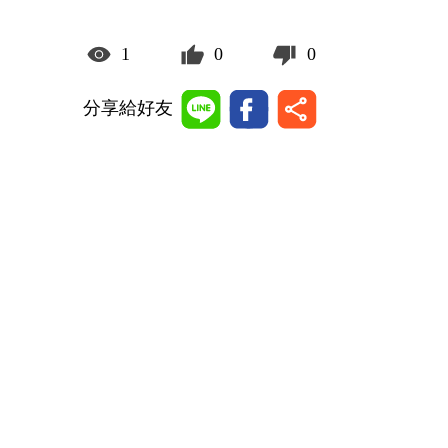
1
0
0
分享給好友