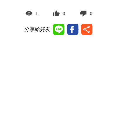
1
0
0
分享給好友