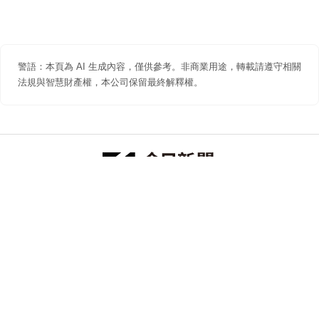
警語：本頁為 AI 生成內容，僅供參考。非商業用途，轉載請遵守相關
法規與智慧財產權，本公司保留最終解釋權。
防詐聲明
著作權聲明
免責聲明
關於我們
隱私權聲明
合作提案
追蹤 NOWNEWS 今日新聞