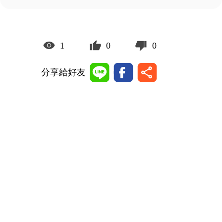
1
0
0
分享給好友