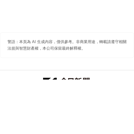
警語：本頁為 AI 生成內容，僅供參考。非商業用途，轉載請遵守相關
法規與智慧財產權，本公司保留最終解釋權。
防詐聲明
著作權聲明
免責聲明
關於我們
隱私權聲明
合作提案
追蹤 NOWNEWS 今日新聞