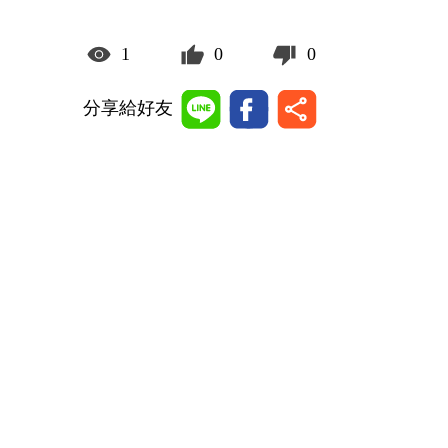
1
0
0
分享給好友