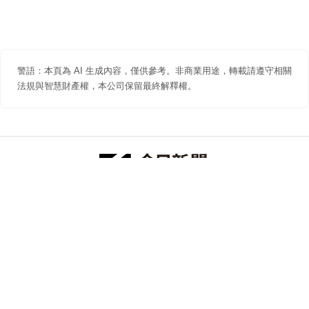
警語：本頁為 AI 生成內容，僅供參考。非商業用途，轉載請遵守相關
法規與智慧財產權，本公司保留最終解釋權。
防詐聲明
著作權聲明
免責聲明
關於我們
隱私權聲明
合作提案
追蹤 NOWNEWS 今日新聞