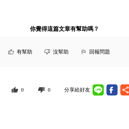
你覺得這篇文章有幫助嗎？
有幫助
沒幫助
回報問題
0
0
分享給好友