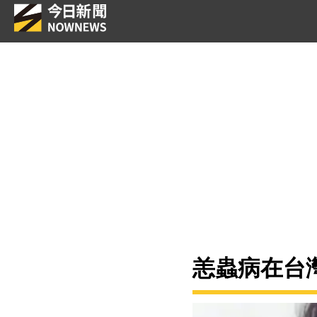
恙蟲病在台