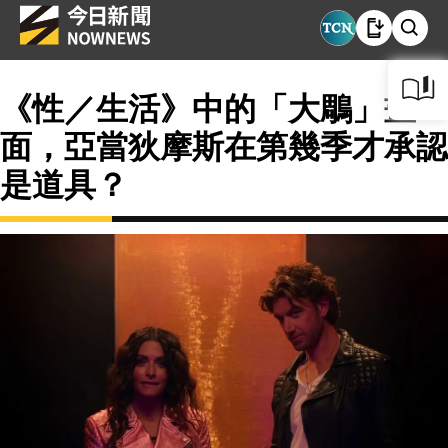
《性／生活》中的「大鵰」畫
面，亞當狄摩斯在第幾季才承認
是道具？