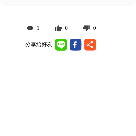
1
0
0
分享給好友