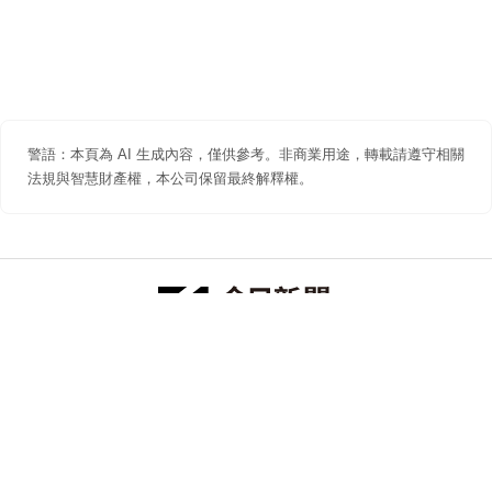
警語：本頁為 AI 生成內容，僅供參考。非商業用途，轉載請遵守相關
法規與智慧財產權，本公司保留最終解釋權。
防詐聲明
著作權聲明
免責聲明
關於我們
隱私權聲明
合作提案
追蹤 NOWNEWS 今日新聞