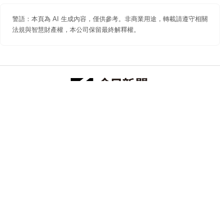
警語：本頁為 AI 生成內容，僅供參考。非商業用途，轉載請遵守相關
法規與智慧財產權，本公司保留最終解釋權。
防詐聲明
著作權聲明
免責聲明
關於我們
隱私權聲明
合作提案
追蹤 NOWNEWS 今日新聞