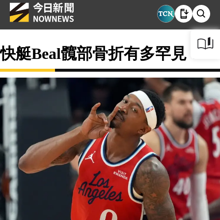
快艇Beal髖部骨折有多罕見？