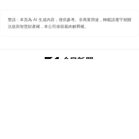
警語：本頁為 AI 生成內容，僅供參考。非商業用途，轉載請遵守相關
法規與智慧財產權，本公司保留最終解釋權。
防詐聲明
著作權聲明
免責聲明
關於我們
隱私權聲明
合作提案
追蹤 NOWNEWS 今日新聞