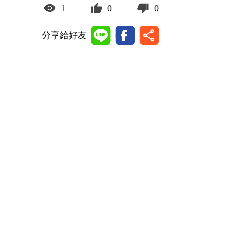
1
0
0
分享給好友