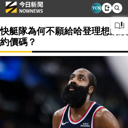
快艇隊為何不願給哈登理想的續
約價碼？