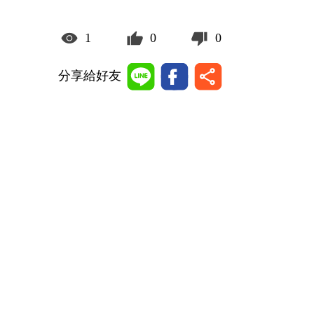
1
0
0
分享給好友