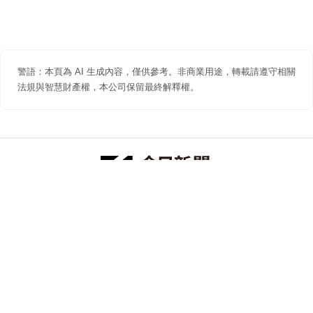
警語：本頁為 AI 生成內容，僅供參考。非商業用途，轉載請遵守相關
法規與智慧財產權，本公司保留最終解釋權。
防詐聲明
著作權聲明
免責聲明
關於我們
隱私權聲明
合作提案
追蹤 NOWNEWS 今日新聞