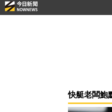
快艇老闆鮑